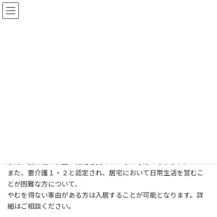
コ
ナ
特別養護老人ホーム 鳴優荘
ン
ビ
テ
ゲ
ン
ー
入居案内
ツ
シ
へ
ョ
ス
ン
キ
に
ホーム
入居案内
ッ
移
プ
動
入居対象の方
＜入居＞
原則、要介護３以上の認定を受けておられる方となります。
また、要介護１・２と認定され、居宅において日常生活を営むこ
とが困難な方について、
やむを得ない事由がある方は入居することが可能となります。詳
細はご相談ください。