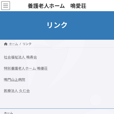
コ
ナ
養護老人ホーム 鳴愛荘
ン
ビ
テ
ゲ
ン
ー
リンク
ツ
シ
へ
ョ
ス
ン
キ
に
ホーム
リンク
ッ
移
プ
動
社会福祉法人 鳴寿会
特別養護老人ホーム 鳴優荘
鳴門山上病院
医療法人 久仁会
ホーム